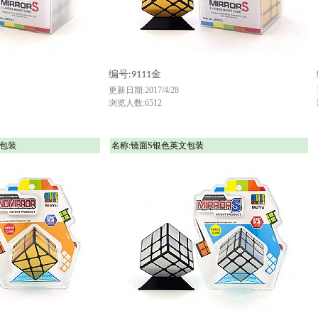
编号:9111金
更新日期:2017/4/28
浏览人数:6512
文包装
名称:镜面S银色英文包装